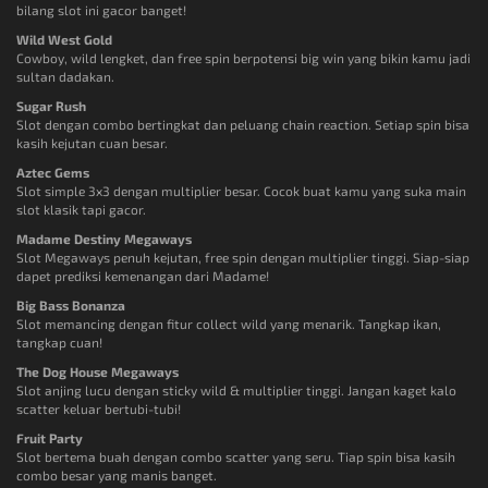
bilang slot ini gacor banget!
Wild West Gold
Cowboy, wild lengket, dan free spin berpotensi big win yang bikin kamu jadi
sultan dadakan.
Sugar Rush
Slot dengan combo bertingkat dan peluang chain reaction. Setiap spin bisa
kasih kejutan cuan besar.
Aztec Gems
Slot simple 3x3 dengan multiplier besar. Cocok buat kamu yang suka main
slot klasik tapi gacor.
Madame Destiny Megaways
Slot Megaways penuh kejutan, free spin dengan multiplier tinggi. Siap-siap
dapet prediksi kemenangan dari Madame!
Big Bass Bonanza
Slot memancing dengan fitur collect wild yang menarik. Tangkap ikan,
tangkap cuan!
The Dog House Megaways
Slot anjing lucu dengan sticky wild & multiplier tinggi. Jangan kaget kalo
scatter keluar bertubi-tubi!
Fruit Party
Slot bertema buah dengan combo scatter yang seru. Tiap spin bisa kasih
combo besar yang manis banget.