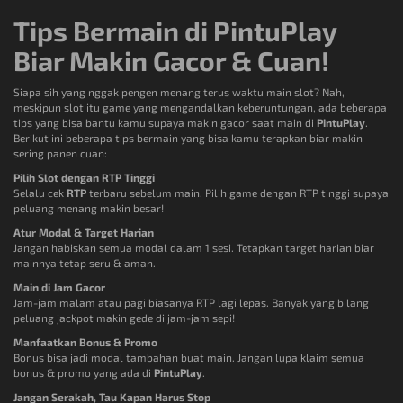
Tips Bermain di PintuPlay
Biar Makin Gacor & Cuan!
Siapa sih yang nggak pengen menang terus waktu main slot? Nah,
meskipun slot itu game yang mengandalkan keberuntungan, ada beberapa
tips yang bisa bantu kamu supaya makin gacor saat main di
PintuPlay
.
Berikut ini beberapa tips bermain yang bisa kamu terapkan biar makin
sering panen cuan:
Pilih Slot dengan RTP Tinggi
Selalu cek
RTP
terbaru sebelum main. Pilih game dengan RTP tinggi supaya
peluang menang makin besar!
Atur Modal & Target Harian
Jangan habiskan semua modal dalam 1 sesi. Tetapkan target harian biar
mainnya tetap seru & aman.
Main di Jam Gacor
Jam-jam malam atau pagi biasanya RTP lagi lepas. Banyak yang bilang
peluang jackpot makin gede di jam-jam sepi!
Manfaatkan Bonus & Promo
Bonus bisa jadi modal tambahan buat main. Jangan lupa klaim semua
bonus & promo yang ada di
PintuPlay
.
Jangan Serakah, Tau Kapan Harus Stop