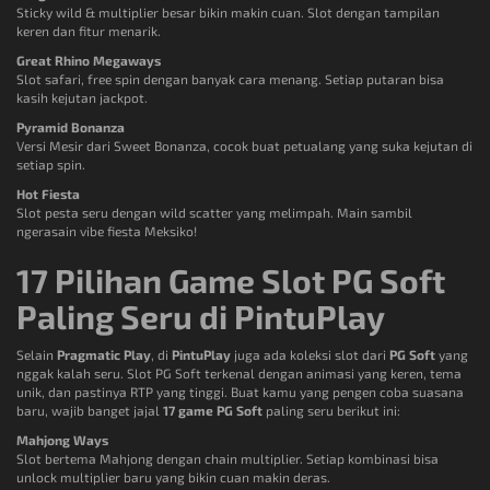
Sticky wild & multiplier besar bikin makin cuan. Slot dengan tampilan
keren dan fitur menarik.
Great Rhino Megaways
Slot safari, free spin dengan banyak cara menang. Setiap putaran bisa
kasih kejutan jackpot.
Pyramid Bonanza
Versi Mesir dari Sweet Bonanza, cocok buat petualang yang suka kejutan di
setiap spin.
Hot Fiesta
Slot pesta seru dengan wild scatter yang melimpah. Main sambil
ngerasain vibe fiesta Meksiko!
17 Pilihan Game Slot PG Soft
Paling Seru di PintuPlay
Selain
Pragmatic Play
, di
PintuPlay
juga ada koleksi slot dari
PG Soft
yang
nggak kalah seru. Slot PG Soft terkenal dengan animasi yang keren, tema
unik, dan pastinya RTP yang tinggi. Buat kamu yang pengen coba suasana
baru, wajib banget jajal
17 game PG Soft
paling seru berikut ini:
Mahjong Ways
Slot bertema Mahjong dengan chain multiplier. Setiap kombinasi bisa
unlock multiplier baru yang bikin cuan makin deras.