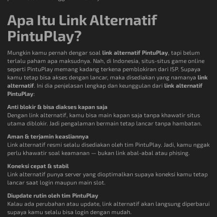
Apa Itu Link Alternatif
PintuPlay?
Mungkin kamu pernah dengar soal
link alternatif PintuPlay
, tapi belum
terlalu paham apa maksudnya. Nah, di Indonesia, situs-situs game online
seperti PintuPlay memang kadang terkena pemblokiran dari ISP. Supaya
kamu tetap bisa akses dengan lancar, maka disediakan yang namanya
link
alternatif
. Ini dia penjelasan lengkap dan keunggulan dari
link alternatif
PintuPlay
:
Anti blokir & bisa diakses kapan saja
Dengan link alternatif, kamu bisa main kapan saja tanpa khawatir situs
utama diblokir. Jadi pengalaman bermain tetap lancar tanpa hambatan.
Aman & terjamin keasliannya
Link alternatif resmi selalu disediakan oleh tim PintuPlay. Jadi, kamu nggak
perlu khawatir soal keamanan — bukan link abal-abal atau phising.
Koneksi cepat & stabil
Link alternatif punya server yang dioptimalkan supaya koneksi kamu tetap
lancar saat login maupun main slot.
Diupdate rutin oleh tim PintuPlay
Kalau ada perubahan atau update, link alternatif akan langsung diperbarui
supaya kamu selalu bisa login dengan mudah.