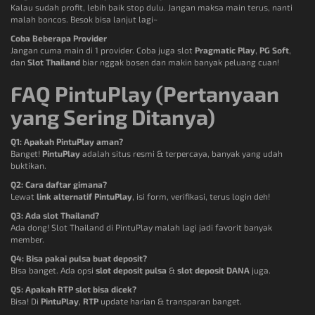
Kalau sudah profit, lebih baik stop dulu. Jangan maksa main terus, nanti
malah boncos. Besok bisa lanjut lagi~
Coba Beberapa Provider
Jangan cuma main di 1 provider. Coba juga slot
Pragmatic Play
,
PG Soft
,
dan
Slot Thailand
biar nggak bosen dan makin banyak peluang cuan!
FAQ PintuPlay (Pertanyaan
yang Sering Ditanya)
Q1: Apakah PintuPlay aman?
Banget!
PintuPlay
adalah situs resmi & terpercaya, banyak yang udah
buktikan.
Q2: Cara daftar gimana?
Lewat
link alternatif PintuPlay
, isi form, verifikasi, terus login deh!
Q3: Ada slot Thailand?
Ada dong! Slot Thailand di PintuPlay malah lagi jadi favorit banyak
member.
Q4: Bisa pakai pulsa buat deposit?
Bisa banget. Ada opsi
slot deposit pulsa
&
slot deposit DANA
juga.
Q5: Apakah RTP slot bisa dicek?
Bisa! Di
PintuPlay
,
RTP
update harian & transparan banget.