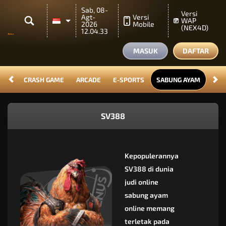
Sab, 08-
Versi
Agt-
Versi
WAP
2026
Mobile
(NEX4D)
12.04.33
MASUK
DAFTAR
AGA
CRASH GAME
ARCADE
E-SPORTS
SABUNG AYAM
PRO
SV388
Kepopulerannya
SV388 di dunia
judi online
sabung ayam
online memang
terletak pada