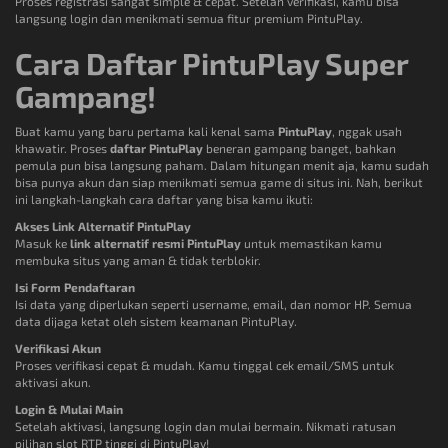
Proses registrasi sangat simple & cepat. Setelah verifikasi, kamu bisa
langsung login dan menikmati semua fitur premium PintuPlay.
Cara Daftar PintuPlay Super
Gampang!
Buat kamu yang baru pertama kali kenal sama
PintuPlay
, nggak usah
khawatir. Proses
daftar PintuPlay
beneran gampang banget, bahkan
pemula pun bisa langsung paham. Dalam hitungan menit aja, kamu sudah
bisa punya akun dan siap menikmati semua game di situs ini. Nah, berikut
ini langkah-langkah cara daftar yang bisa kamu ikuti:
Akses Link Alternatif PintuPlay
Masuk ke
link alternatif resmi PintuPlay
untuk memastikan kamu
membuka situs yang aman & tidak terblokir.
Isi Form Pendaftaran
Isi data yang diperlukan seperti username, email, dan nomor HP. Semua
data dijaga ketat oleh sistem keamanan PintuPlay.
Verifikasi Akun
Proses verifikasi cepat & mudah. Kamu tinggal cek email/SMS untuk
aktivasi akun.
Login & Mulai Main
Setelah aktivasi, langsung login dan mulai bermain. Nikmati ratusan
pilihan slot RTP tinggi di PintuPlay!