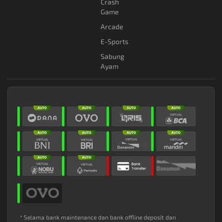
Crash
Game
Arcade
E-Sports
Sabung
Ayam
* Selama bank maintenance dan bank offline deposit dan