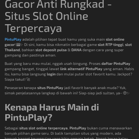
Gacor Anti Rungkad -
Situs Slot Online
Terpercaya
PintuPlay
adalah pilihan tepat buat kamu yang suka main
slot online
gacor
! 🎰✨ Di sini, kamu bisa nikmatin berbagai game
slot RTP tinggi
,
slot
Thailand
, bahkan
slot deposit pulsa
&
DANA
dengan cara yang super
gampang dan pastinya aman.
Buat yang baru mau mulai, nggak usah bingung. Proses
daftar PintuPlay
gampang banget, tinggal lewat
link alternatif PintuPlay
yang aman. Habis
itu, kamu bisa langsung
login
dan mulai putar slot favorit kamu. Jackpot?
Siapa takut! 🚀
Penasaran kenapa
situs PintuPlay
jadi favorit banyak anak muda? Yuk,
simak penjelasannya lengkap di bawah ini! Siap-siap jadi sultan, ya~ 🤑✨
Kenapa Harus Main di
PintuPlay?
Sebagai
situs slot online terpercaya
,
PintuPlay
bukan cuma menawarkan
banyak pilihan game seru. Di balik tampilan situs yang modern, ada
banyak banget keunggulan yang bikin pemain betah. Nggak heran kalau