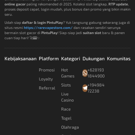
online gacor
paling rekomended di 2025. Koleksi slot lengkap,
RTP update
,
proses deposit cepat, login mudah, plus bonus dan promo yang bikin makin
seru.
Udah siap
daftar & login PintuPlay
? Yuk langsung gabung sekarang juga di
situs resmi
https://rarevapestore.com/
dan rasakan sendiri serunya
bermain slot gacor di
PintuPlay
! Siap-siap jadi
sultan slot
baru & panen
cuan tiap hari! 🚀🎰✨
Kebijaksanaan
Platform
Kategori
Dukungan
Komunitas
Promosi
Hot
+628193
Games
1844900
Loyalty
Slots
+194984
Referral
72238
Live
Casino
Race
Togel
Olahraga