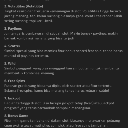
2. Volatilitas (Volatility)
Tingkat resiko dan frekuensi kemenangan di slot. Volatilitas tinggi berarti
jarang menang, tapi kalau menang biasanya gede. Volatilitas rendah lebih
sering menang, tapi kecil-kecil.
3. Paylines
Jumlah garis pembayaran di sebuah slot. Makin banyak paylines, makin
banyak kombinasi menang yang bisa terjadi.
4. Scatter
Simbol spesial yang bisa memicu fitur bonus seperti free spin, tanpa harus
muncul di paylines tertentu.
5. Wild
Simbol pengganti yang bisa menggantikan simbol lain untuk membantu
membentuk kombinasi menang.
6. Free Spins
Putaran gratis yang biasanya dipicu oleh scatter atau fitur tertentu.
Selama free spins, kamu bisa menang tanpa harus keluarin saldo!
7. Jackpot
Hadiah tertinggi di slot. Bisa berupa jackpot tetap (fixed) atau jackpot
progresif yang terus bertambah sampai dimenangkan.
8. Bonus Game
Fitur mini game tambahan di dalam slot, biasanya menawarkan peluang
cuan ekstra lewat multiplier, coin pick, atau free spins tambahan.