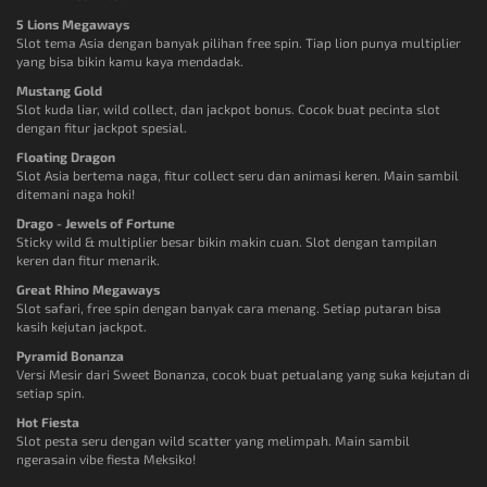
5 Lions Megaways
Slot tema Asia dengan banyak pilihan free spin. Tiap lion punya multiplier
yang bisa bikin kamu kaya mendadak.
Mustang Gold
Slot kuda liar, wild collect, dan jackpot bonus. Cocok buat pecinta slot
dengan fitur jackpot spesial.
Floating Dragon
Slot Asia bertema naga, fitur collect seru dan animasi keren. Main sambil
ditemani naga hoki!
Drago - Jewels of Fortune
Sticky wild & multiplier besar bikin makin cuan. Slot dengan tampilan
keren dan fitur menarik.
Great Rhino Megaways
Slot safari, free spin dengan banyak cara menang. Setiap putaran bisa
kasih kejutan jackpot.
Pyramid Bonanza
Versi Mesir dari Sweet Bonanza, cocok buat petualang yang suka kejutan di
setiap spin.
Hot Fiesta
Slot pesta seru dengan wild scatter yang melimpah. Main sambil
ngerasain vibe fiesta Meksiko!