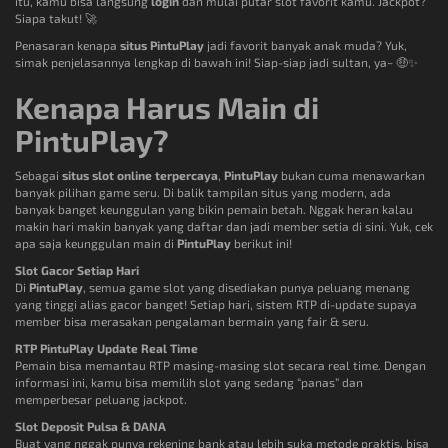
itu, kamu bisa langsung
login
dan mulai putar slot favorit kamu. Jackpot?
Siapa takut! 🚀
Penasaran kenapa
situs PintuPlay
jadi favorit banyak anak muda? Yuk,
simak penjelasannya lengkap di bawah ini! Siap-siap jadi sultan, ya~ 🤑✨
Kenapa Harus Main di
PintuPlay?
Sebagai
situs slot online terpercaya
,
PintuPlay
bukan cuma menawarkan
banyak pilihan game seru. Di balik tampilan situs yang modern, ada
banyak banget keunggulan yang bikin pemain betah. Nggak heran kalau
makin hari makin banyak yang daftar dan jadi member setia di sini. Yuk, cek
apa saja keunggulan main di
PintuPlay
berikut ini!
Slot Gacor Setiap Hari
Di
PintuPlay
, semua game slot yang disediakan punya peluang menang
yang tinggi alias gacor banget! Setiap hari, sistem RTP di-update supaya
member bisa merasakan pengalaman bermain yang fair & seru.
RTP PintuPlay Update Real Time
Pemain bisa memantau RTP masing-masing slot secara real time. Dengan
informasi ini, kamu bisa memilih slot yang sedang “panas” dan
memperbesar peluang jackpot.
Slot Deposit Pulsa & DANA
Buat yang nggak punya rekening bank atau lebih suka metode praktis, bisa