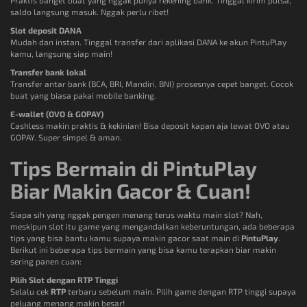
Praktis banget buat yang nggak punya rekening bank. Tinggal kirim pulsa,
saldo langsung masuk. Nggak perlu ribet!
Slot deposit DANA
Mudah dan instan. Tinggal transfer dari aplikasi DANA ke akun PintuPlay
kamu, langsung siap main!
Transfer bank lokal
Transfer antar bank (BCA, BRI, Mandiri, BNI) prosesnya cepet banget. Cocok
buat yang biasa pakai mobile banking.
E-wallet (OVO & GOPAY)
Cashless makin praktis & kekinian! Bisa deposit kapan aja lewat OVO atau
GOPAY. Super simpel & aman.
Tips Bermain di PintuPlay
Biar Makin Gacor & Cuan!
Siapa sih yang nggak pengen menang terus waktu main slot? Nah,
meskipun slot itu game yang mengandalkan keberuntungan, ada beberapa
tips yang bisa bantu kamu supaya makin gacor saat main di
PintuPlay
.
Berikut ini beberapa tips bermain yang bisa kamu terapkan biar makin
sering panen cuan:
Pilih Slot dengan RTP Tinggi
Selalu cek
RTP
terbaru sebelum main. Pilih game dengan RTP tinggi supaya
peluang menang makin besar!