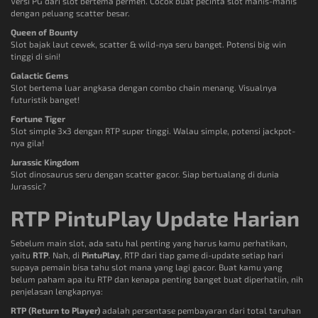
Versi PG dari slot bertema permen. Cocok buat pecinta slot manis-manis
dengan peluang scatter besar.
Queen of Bounty
Slot bajak laut cewek, scatter & wild-nya seru banget. Potensi big win
tinggi di sini!
Galactic Gems
Slot bertema luar angkasa dengan combo chain menang. Visualnya
futuristik banget!
Fortune Tiger
Slot simple 3x3 dengan RTP super tinggi. Walau simple, potensi jackpot-
nya gila!
Jurassic Kingdom
Slot dinosaurus seru dengan scatter gacor. Siap bertualang di dunia
Jurassic?
RTP PintuPlay Update Harian
Sebelum main slot, ada satu hal penting yang harus kamu perhatikan,
yaitu
RTP
. Nah, di
PintuPlay
, RTP dari tiap game di-update setiap hari
supaya pemain bisa tahu slot mana yang lagi gacor. Buat kamu yang
belum paham apa itu RTP dan kenapa penting banget buat diperhatiin, nih
penjelasan lengkapnya:
RTP (Return to Player)
adalah persentase pembayaran dari total taruhan