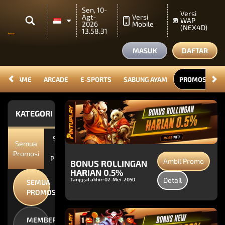
Sen, 10-
Versi
Agt-
Versi
WAP
2026
Mobile
(NEX4D)
13.58.31
MASUK
DAFTAR
ASH GAME
ARCADE
E-SPORTS
SABUNG AYAM
PROMOSI
KATEGORI
Semua
Semua
Event
Promosi
Provider
Ambil Promo
BONUS ROLLINGAN
HARIAN 0.5%
Detail
Tanggal akhir:
02-Mei-2050
SEMUA
PROMOSI
MEMBER