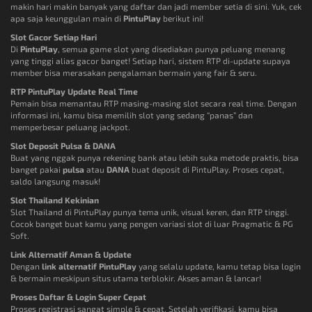
makin hari makin banyak yang daftar dan jadi member setia di sini. Yuk, cek
apa saja keunggulan main di
PintuPlay
berikut ini!
Slot Gacor Setiap Hari
Di
PintuPlay
, semua game slot yang disediakan punya peluang menang
yang tinggi alias gacor banget! Setiap hari, sistem RTP di-update supaya
member bisa merasakan pengalaman bermain yang fair & seru.
RTP PintuPlay Update Real Time
Pemain bisa memantau RTP masing-masing slot secara real time. Dengan
informasi ini, kamu bisa memilih slot yang sedang “panas” dan
memperbesar peluang jackpot.
Slot Deposit Pulsa & DANA
Buat yang nggak punya rekening bank atau lebih suka metode praktis, bisa
banget pakai
pulsa
atau
DANA
buat deposit di PintuPlay. Proses cepat,
saldo langsung masuk!
Slot Thailand Kekinian
Slot Thailand di PintuPlay punya tema unik, visual keren, dan RTP tinggi.
Cocok banget buat kamu yang pengen variasi slot di luar Pragmatic & PG
Soft.
Link Alternatif Aman & Update
Dengan
link alternatif PintuPlay
yang selalu update, kamu tetap bisa login
& bermain meskipun situs utama terblokir. Akses aman & lancar!
Proses Daftar & Login Super Cepat
Proses registrasi sangat simple & cepat. Setelah verifikasi, kamu bisa