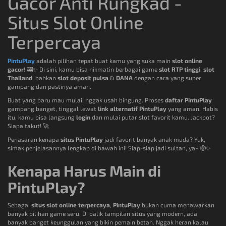
Gacor Anti Rungkad -
Situs Slot Online
Terpercaya
PintuPlay
adalah pilihan tepat buat kamu yang suka main
slot online
gacor
! 🎰✨ Di sini, kamu bisa nikmatin berbagai game
slot RTP tinggi
,
slot
Thailand
, bahkan
slot deposit pulsa
&
DANA
dengan cara yang super
gampang dan pastinya aman.
Buat yang baru mau mulai, nggak usah bingung. Proses
daftar PintuPlay
gampang banget, tinggal lewat
link alternatif PintuPlay
yang aman. Habis
itu, kamu bisa langsung
login
dan mulai putar slot favorit kamu. Jackpot?
Siapa takut! 🚀
Penasaran kenapa
situs PintuPlay
jadi favorit banyak anak muda? Yuk,
simak penjelasannya lengkap di bawah ini! Siap-siap jadi sultan, ya~ 🤑✨
Kenapa Harus Main di
PintuPlay?
Sebagai
situs slot online terpercaya
,
PintuPlay
bukan cuma menawarkan
banyak pilihan game seru. Di balik tampilan situs yang modern, ada
banyak banget keunggulan yang bikin pemain betah. Nggak heran kalau