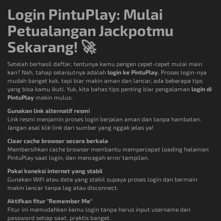
Login PintuPlay: Mulai
Petualangan Jackpotmu
Sekarang! 🚀
Setelah berhasil daftar, tentunya kamu pengen cepet-cepet mulai main
kan? Nah, tahap selanjutnya adalah
login ke PintuPlay
. Proses login-nya
mudah banget kok, tapi biar makin aman dan lancar, ada beberapa tips
yang bisa kamu ikuti. Yuk, kita bahas tips penting biar pengalaman
login di
PintuPlay
makin mulus:
Gunakan link alternatif resmi
Link resmi menjamin proses login berjalan aman dan tanpa hambatan.
Jangan asal klik link dari sumber yang nggak jelas ya!
Clear cache browser secara berkala
Membersihkan cache browser membantu mempercepat loading halaman
PintuPlay saat login, dan mencegah error tampilan.
Pakai koneksi internet yang stabil
Gunakan WiFi atau data yang stabil supaya proses login dan bermain
makin lancar tanpa lag atau disconnect.
Aktifkan fitur "Remember Me"
Fitur ini memudahkan kamu login tanpa harus input username dan
password setiap saat, praktis banget.