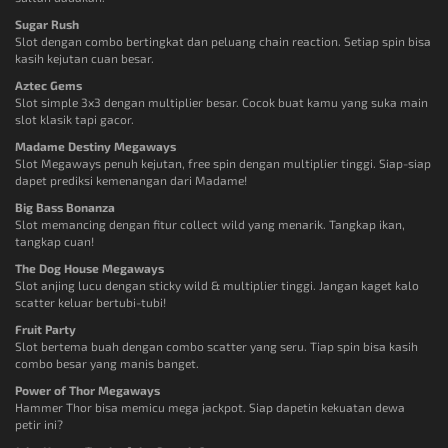
Sugar Rush
Slot dengan combo bertingkat dan peluang chain reaction. Setiap spin bisa
kasih kejutan cuan besar.
Aztec Gems
Slot simple 3x3 dengan multiplier besar. Cocok buat kamu yang suka main
slot klasik tapi gacor.
Madame Destiny Megaways
Slot Megaways penuh kejutan, free spin dengan multiplier tinggi. Siap-siap
dapet prediksi kemenangan dari Madame!
Big Bass Bonanza
Slot memancing dengan fitur collect wild yang menarik. Tangkap ikan,
tangkap cuan!
The Dog House Megaways
Slot anjing lucu dengan sticky wild & multiplier tinggi. Jangan kaget kalo
scatter keluar bertubi-tubi!
Fruit Party
Slot bertema buah dengan combo scatter yang seru. Tiap spin bisa kasih
combo besar yang manis banget.
Power of Thor Megaways
Hammer Thor bisa memicu mega jackpot. Siap dapetin kekuatan dewa
petir ini?