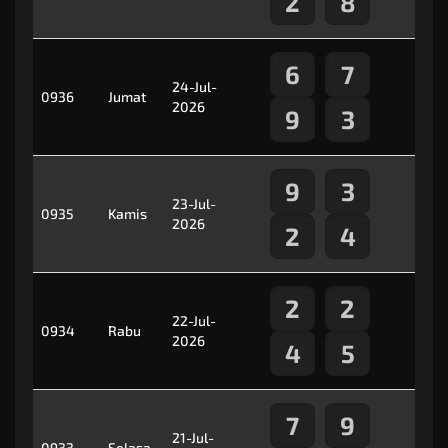
2
8
6
7
24-Jul-
0936
Jumat
2026
9
3
9
3
23-Jul-
0935
Kamis
2026
2
4
2
2
22-Jul-
0934
Rabu
2026
4
5
7
9
21-Jul-
0933
Selasa