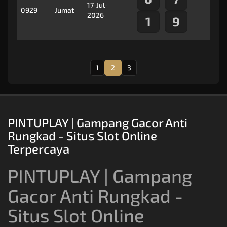
17-Jul-
0929
Jumat
2026
1
9
1
2
3
PINTUPLAY | Gampang Gacor Anti
Rungkad - Situs Slot Online
Terpercaya
PINTUPLAY | Gampang
Gacor Anti Rungkad -
Situs Slot Online