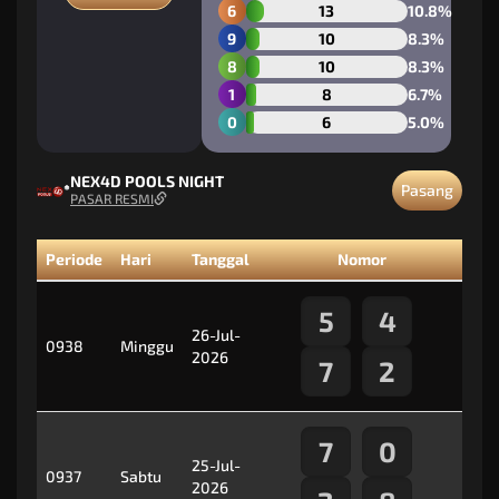
6
13
10.8%
9
10
8.3%
8
10
8.3%
1
8
6.7%
0
6
5.0%
NEX4D POOLS NIGHT
Pasang
PASAR RESMI
Periode
Hari
Tanggal
Nomor
5
4
26-Jul-
0938
Minggu
2026
7
2
7
0
25-Jul-
0937
Sabtu
2026