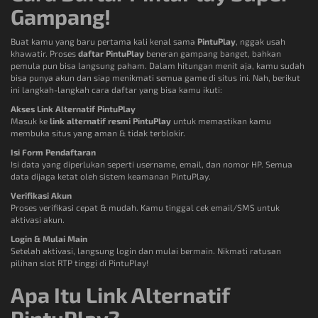
Gampang!
Buat kamu yang baru pertama kali kenal sama
PintuPlay
, nggak usah
khawatir. Proses
daftar PintuPlay
beneran gampang banget, bahkan
pemula pun bisa langsung paham. Dalam hitungan menit aja, kamu sudah
bisa punya akun dan siap menikmati semua game di situs ini. Nah, berikut
ini langkah-langkah cara daftar yang bisa kamu ikuti:
Akses Link Alternatif PintuPlay
Masuk ke
link alternatif resmi PintuPlay
untuk memastikan kamu
membuka situs yang aman & tidak terblokir.
Isi Form Pendaftaran
Isi data yang diperlukan seperti username, email, dan nomor HP. Semua
data dijaga ketat oleh sistem keamanan PintuPlay.
Verifikasi Akun
Proses verifikasi cepat & mudah. Kamu tinggal cek email/SMS untuk
aktivasi akun.
Login & Mulai Main
Setelah aktivasi, langsung login dan mulai bermain. Nikmati ratusan
pilihan slot RTP tinggi di PintuPlay!
Apa Itu Link Alternatif