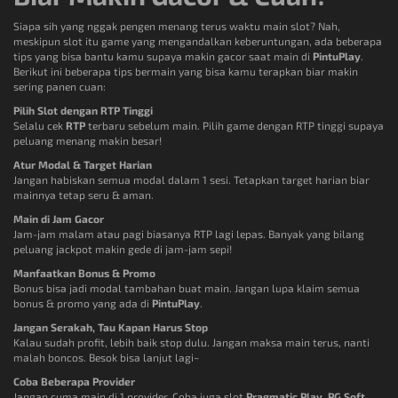
Siapa sih yang nggak pengen menang terus waktu main slot? Nah,
meskipun slot itu game yang mengandalkan keberuntungan, ada beberapa
tips yang bisa bantu kamu supaya makin gacor saat main di
PintuPlay
.
Berikut ini beberapa tips bermain yang bisa kamu terapkan biar makin
sering panen cuan:
Pilih Slot dengan RTP Tinggi
Selalu cek
RTP
terbaru sebelum main. Pilih game dengan RTP tinggi supaya
peluang menang makin besar!
Atur Modal & Target Harian
Jangan habiskan semua modal dalam 1 sesi. Tetapkan target harian biar
mainnya tetap seru & aman.
Main di Jam Gacor
Jam-jam malam atau pagi biasanya RTP lagi lepas. Banyak yang bilang
peluang jackpot makin gede di jam-jam sepi!
Manfaatkan Bonus & Promo
Bonus bisa jadi modal tambahan buat main. Jangan lupa klaim semua
bonus & promo yang ada di
PintuPlay
.
Jangan Serakah, Tau Kapan Harus Stop
Kalau sudah profit, lebih baik stop dulu. Jangan maksa main terus, nanti
malah boncos. Besok bisa lanjut lagi~
Coba Beberapa Provider
Jangan cuma main di 1 provider. Coba juga slot
Pragmatic Play
,
PG Soft
,