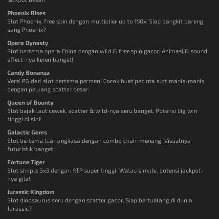
Phoenix Rises
Slot Phoenix, free spin dengan multiplier up to 150x. Siap bangkit bareng
sang Phoenix?
Opera Dynasty
Slot bertema opera China dengan wild & free spin gacor. Animasi & sound
effect-nya keren banget!
Candy Bonanza
Versi PG dari slot bertema permen. Cocok buat pecinta slot manis-manis
dengan peluang scatter besar.
Queen of Bounty
Slot bajak laut cewek, scatter & wild-nya seru banget. Potensi big win
tinggi di sini!
Galactic Gems
Slot bertema luar angkasa dengan combo chain menang. Visualnya
futuristik banget!
Fortune Tiger
Slot simple 3x3 dengan RTP super tinggi. Walau simple, potensi jackpot-
nya gila!
Jurassic Kingdom
Slot dinosaurus seru dengan scatter gacor. Siap bertualang di dunia
Jurassic?