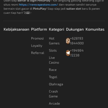
Udah siap
daftar & login PintuPlay
? Yuk langsung gabung sekarang juga di
situs resmi
https://rarevapestore.com/
dan rasakan sendiri serunya
bermain slot gacor di
PintuPlay
! Siap-siap jadi
sultan slot
baru & panen
cuan tiap hari! 🚀🎰✨
Kebijaksanaan
Platform
Kategori
Dukungan
Komunitas
Promosi
Hot
+628193
Games
1844900
Loyalty
Slots
+194984
Referral
72238
Live
Casino
Race
Togel
Olahraga
Crash
Game
Arcade