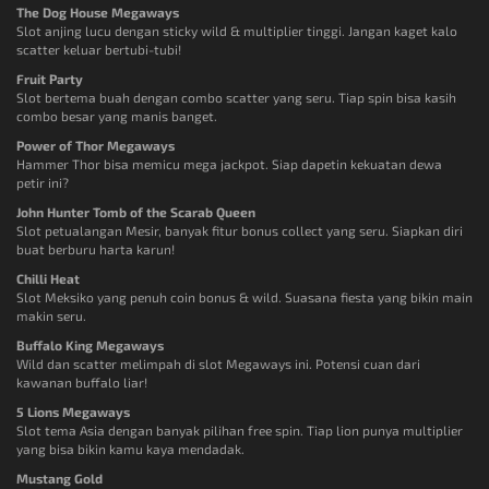
The Dog House Megaways
Slot anjing lucu dengan sticky wild & multiplier tinggi. Jangan kaget kalo
scatter keluar bertubi-tubi!
Fruit Party
Slot bertema buah dengan combo scatter yang seru. Tiap spin bisa kasih
combo besar yang manis banget.
Power of Thor Megaways
Hammer Thor bisa memicu mega jackpot. Siap dapetin kekuatan dewa
petir ini?
John Hunter Tomb of the Scarab Queen
Slot petualangan Mesir, banyak fitur bonus collect yang seru. Siapkan diri
buat berburu harta karun!
Chilli Heat
Slot Meksiko yang penuh coin bonus & wild. Suasana fiesta yang bikin main
makin seru.
Buffalo King Megaways
Wild dan scatter melimpah di slot Megaways ini. Potensi cuan dari
kawanan buffalo liar!
5 Lions Megaways
Slot tema Asia dengan banyak pilihan free spin. Tiap lion punya multiplier
yang bisa bikin kamu kaya mendadak.
Mustang Gold