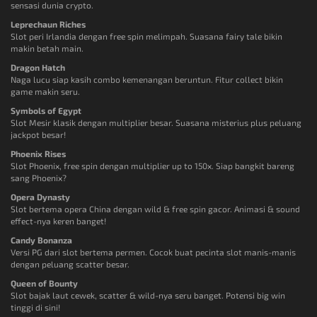
sensasi dunia crypto.
Leprechaun Riches
Slot peri Irlandia dengan free spin melimpah. Suasana fairy tale bikin
makin betah main.
Dragon Hatch
Naga lucu siap kasih combo kemenangan beruntun. Fitur collect bikin
game makin seru.
Symbols of Egypt
Slot Mesir klasik dengan multiplier besar. Suasana misterius plus peluang
jackpot besar!
Phoenix Rises
Slot Phoenix, free spin dengan multiplier up to 150x. Siap bangkit bareng
sang Phoenix?
Opera Dynasty
Slot bertema opera China dengan wild & free spin gacor. Animasi & sound
effect-nya keren banget!
Candy Bonanza
Versi PG dari slot bertema permen. Cocok buat pecinta slot manis-manis
dengan peluang scatter besar.
Queen of Bounty
Slot bajak laut cewek, scatter & wild-nya seru banget. Potensi big win
tinggi di sini!