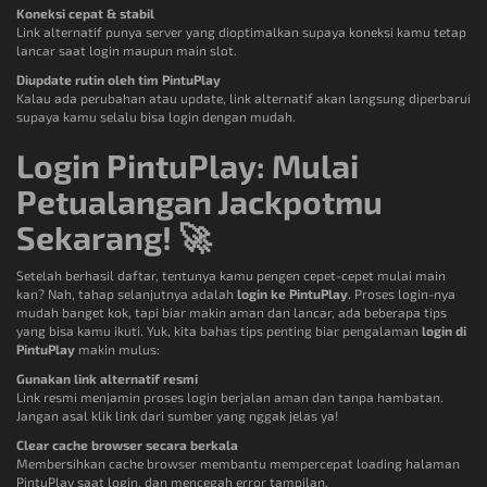
Koneksi cepat & stabil
Link alternatif punya server yang dioptimalkan supaya koneksi kamu tetap
lancar saat login maupun main slot.
Diupdate rutin oleh tim PintuPlay
Kalau ada perubahan atau update, link alternatif akan langsung diperbarui
supaya kamu selalu bisa login dengan mudah.
Login PintuPlay: Mulai
Petualangan Jackpotmu
Sekarang! 🚀
Setelah berhasil daftar, tentunya kamu pengen cepet-cepet mulai main
kan? Nah, tahap selanjutnya adalah
login ke PintuPlay
. Proses login-nya
mudah banget kok, tapi biar makin aman dan lancar, ada beberapa tips
yang bisa kamu ikuti. Yuk, kita bahas tips penting biar pengalaman
login di
PintuPlay
makin mulus:
Gunakan link alternatif resmi
Link resmi menjamin proses login berjalan aman dan tanpa hambatan.
Jangan asal klik link dari sumber yang nggak jelas ya!
Clear cache browser secara berkala
Membersihkan cache browser membantu mempercepat loading halaman
PintuPlay saat login, dan mencegah error tampilan.