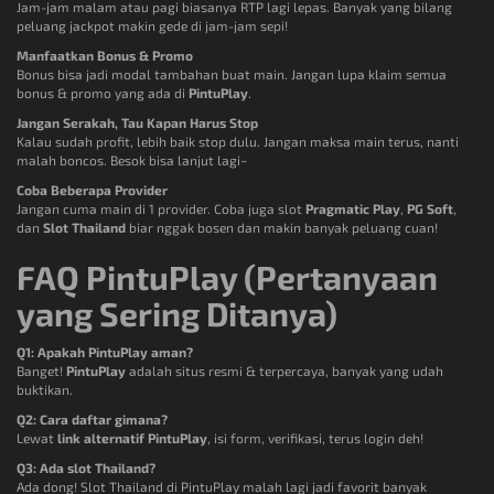
Jam-jam malam atau pagi biasanya RTP lagi lepas. Banyak yang bilang
peluang jackpot makin gede di jam-jam sepi!
Manfaatkan Bonus & Promo
Bonus bisa jadi modal tambahan buat main. Jangan lupa klaim semua
bonus & promo yang ada di
PintuPlay
.
Jangan Serakah, Tau Kapan Harus Stop
Kalau sudah profit, lebih baik stop dulu. Jangan maksa main terus, nanti
malah boncos. Besok bisa lanjut lagi~
Coba Beberapa Provider
Jangan cuma main di 1 provider. Coba juga slot
Pragmatic Play
,
PG Soft
,
dan
Slot Thailand
biar nggak bosen dan makin banyak peluang cuan!
FAQ PintuPlay (Pertanyaan
yang Sering Ditanya)
Q1: Apakah PintuPlay aman?
Banget!
PintuPlay
adalah situs resmi & terpercaya, banyak yang udah
buktikan.
Q2: Cara daftar gimana?
Lewat
link alternatif PintuPlay
, isi form, verifikasi, terus login deh!
Q3: Ada slot Thailand?
Ada dong! Slot Thailand di PintuPlay malah lagi jadi favorit banyak