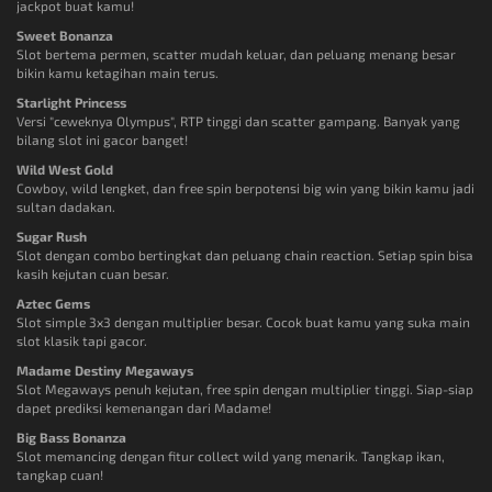
jackpot buat kamu!
Sweet Bonanza
Slot bertema permen, scatter mudah keluar, dan peluang menang besar
bikin kamu ketagihan main terus.
Starlight Princess
Versi "ceweknya Olympus", RTP tinggi dan scatter gampang. Banyak yang
bilang slot ini gacor banget!
Wild West Gold
Cowboy, wild lengket, dan free spin berpotensi big win yang bikin kamu jadi
sultan dadakan.
Sugar Rush
Slot dengan combo bertingkat dan peluang chain reaction. Setiap spin bisa
kasih kejutan cuan besar.
Aztec Gems
Slot simple 3x3 dengan multiplier besar. Cocok buat kamu yang suka main
slot klasik tapi gacor.
Madame Destiny Megaways
Slot Megaways penuh kejutan, free spin dengan multiplier tinggi. Siap-siap
dapet prediksi kemenangan dari Madame!
Big Bass Bonanza
Slot memancing dengan fitur collect wild yang menarik. Tangkap ikan,
tangkap cuan!