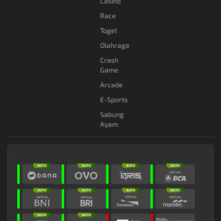
Casino
Race
Togel
Olahraga
Crash
Game
Arcade
E-Sports
Sabung
Ayam