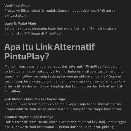
Verifikasi Akun
Proses verifikasi cepat & mudah. Kamu tinggal cek email/SMS untuk
aktivasi akun.
Login & Mulai Main
Setelah aktivasi, langsung login dan mulai bermain. Nikmati ratusan
pilihan slot RTP tinggi di PintuPlay!
Apa Itu Link Alternatif
PintuPlay?
Mungkin kamu pernah dengar soal
link alternatif PintuPlay
, tapi belum
terlalu paham apa maksudnya. Nah, di Indonesia, situs-situs game online
seperti PintuPlay memang kadang terkena pemblokiran dari ISP. Supaya
kamu tetap bisa akses dengan lancar, maka disediakan yang namanya
link
alternatif
. Ini dia penjelasan lengkap dan keunggulan dari
link alternatif
PintuPlay
:
Anti blokir & bisa diakses kapan saja
Dengan link alternatif, kamu bisa main kapan saja tanpa khawatir situs
utama diblokir. Jadi pengalaman bermain tetap lancar tanpa hambatan.
Aman & terjamin keasliannya
Link alternatif resmi selalu disediakan oleh tim PintuPlay. Jadi, kamu nggak
perlu khawatir soal keamanan — bukan link abal-abal atau phising.