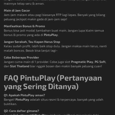
mainnya tetap seru & aman.
Main di Jam Gacor
Jam-jam malam atau pagi biasanya RTP lagi lepas. Banyak yang bilang
peluang jackpot makin gede di jam-jam sepi!
Manfaatkan Bonus & Promo
Bonus bisa jadi modal tambahan buat main. Jangan lupa klaim semua
bonus & promo yang ada di
PintuPlay
.
Jangan Serakah, Tau Kapan Harus Stop
Kalau sudah profit, lebih baik stop dulu. Jangan maksa main terus, nanti
malah boncos. Besok bisa lanjut lagi~
Coba Beberapa Provider
Jangan cuma main di 1 provider. Coba juga slot
Pragmatic Play
,
PG Soft
,
dan
Slot Thailand
biar nggak bosen dan makin banyak peluang cuan!
FAQ PintuPlay (Pertanyaan
yang Sering Ditanya)
Q1: Apakah PintuPlay aman?
Banget!
PintuPlay
adalah situs resmi & terpercaya, banyak yang udah
buktikan.
Q2: Cara daftar gimana?