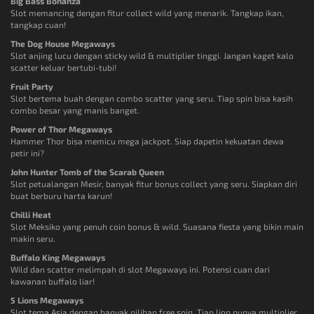
Big Bass Bonanza
Slot memancing dengan fitur collect wild yang menarik. Tangkap ikan,
tangkap cuan!
The Dog House Megaways
Slot anjing lucu dengan sticky wild & multiplier tinggi. Jangan kaget kalo
scatter keluar bertubi-tubi!
Fruit Party
Slot bertema buah dengan combo scatter yang seru. Tiap spin bisa kasih
combo besar yang manis banget.
Power of Thor Megaways
Hammer Thor bisa memicu mega jackpot. Siap dapetin kekuatan dewa
petir ini?
John Hunter Tomb of the Scarab Queen
Slot petualangan Mesir, banyak fitur bonus collect yang seru. Siapkan diri
buat berburu harta karun!
Chilli Heat
Slot Meksiko yang penuh coin bonus & wild. Suasana fiesta yang bikin main
makin seru.
Buffalo King Megaways
Wild dan scatter melimpah di slot Megaways ini. Potensi cuan dari
kawanan buffalo liar!
5 Lions Megaways
Slot tema Asia dengan banyak pilihan free spin. Tiap lion punya multiplier