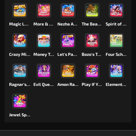
Magic Lamp Carnival
More & More Love
Nezha And The Dragon Emperor
The Beanstalk
Spirit of Nine Tails
Crazy Miner
Money Tree Slot
Let's Party
Bozo's Trick
Four Scholars
Ragnar's Conquest
Evil Queen Cauldron
Amon Ra's Relic
Play If You Dare
Elementalist
Jewel Space