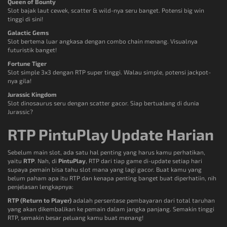
Queen of Bounty
Slot bajak laut cewek, scatter & wild-nya seru banget. Potensi big win
tinggi di sini!
Galactic Gems
Slot bertema luar angkasa dengan combo chain menang. Visualnya
futuristik banget!
Fortune Tiger
Slot simple 3x3 dengan RTP super tinggi. Walau simple, potensi jackpot-
nya gila!
Jurassic Kingdom
Slot dinosaurus seru dengan scatter gacor. Siap bertualang di dunia
Jurassic?
RTP PintuPlay Update Harian
Sebelum main slot, ada satu hal penting yang harus kamu perhatikan,
yaitu
RTP
. Nah, di
PintuPlay
, RTP dari tiap game di-update setiap hari
supaya pemain bisa tahu slot mana yang lagi gacor. Buat kamu yang
belum paham apa itu RTP dan kenapa penting banget buat diperhatiin, nih
penjelasan lengkapnya:
RTP (Return to Player)
adalah persentase pembayaran dari total taruhan
yang akan dikembalikan ke pemain dalam jangka panjang. Semakin tinggi
RTP, semakin besar peluang kamu buat menang!