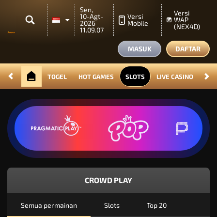
Sen,
Versi
10-Agt-
Versi
WAP
2026
Mobile
(NEX4D)
11.09.07
MASUK
DAFTAR
TOGEL
HOT GAMES
SLOTS
LIVE CASINO
RAC
CROWD PLAY
Semua permainan
Slots
Top 20