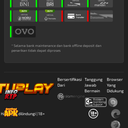
* Selama bank maintenance dan bank offline deposit dan
penarikan tidak dapat diproses
Bersertifikasi
Tanggung
Browser
Dari
Jawab
Yang
Bermain
Didukung
ak cipta dilindungi | 18+