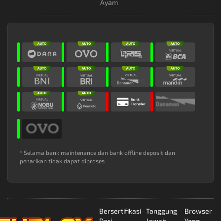
Ayam
* Selama bank maintenance dan bank offline deposit dan
penarikan tidak dapat diproses
Bersertifikasi
Tanggung
Browser
Dari
Jawab
Yang