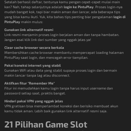
Setelah berhasil daftar, tentunya kamu pengen cepet-cepet mulai main
kan? Nah, tahap selanjutnya adalah
login ke PintuPlay
. Proses login-nya
mudah banget kok, tapi biar makin aman dan lancar, ada beberapa tips
yang bisa kamu ikuti. Yuk, kita bahas tips penting biar pengalaman
login di
PintuPlay
makin mulus:
Gunakan link alternatif resmi
Link resmi menjamin proses login berjalan aman dan tanpa hambatan.
Jangan asal klik link dari sumber yang nggak jelas ya!
Clear cache browser secara berkala
Membersihkan cache browser membantu mempercepat loading halaman
PintuPlay saat login, dan mencegah error tampilan.
Pakai koneksi internet yang stabil
Gunakan WiFi atau data yang stabil supaya proses login dan bermain
makin lancar tanpa lag atau disconnect.
Aktifkan fitur "Remember Me"
Fitur ini memudahkan kamu login tanpa harus input username dan
password setiap saat, praktis banget.
Hindari pakai VPN yang nggak jelas
VPN gratisan bisa memperlambat koneksi dan berisiko membuat akun
kamu tidak aman. Lebih baik gunakan link alternatif resmi saja.
21 Pilihan Game Slot