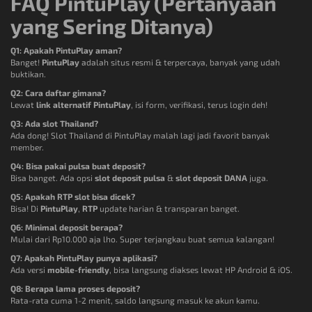
FAQ PintuPlay (Pertanyaan
yang Sering Ditanya)
Q1: Apakah PintuPlay aman?
Banget!
PintuPlay
adalah situs resmi & terpercaya, banyak yang udah
buktikan.
Q2: Cara daftar gimana?
Lewat
link alternatif PintuPlay
, isi form, verifikasi, terus login deh!
Q3: Ada slot Thailand?
Ada dong! Slot Thailand di PintuPlay malah lagi jadi favorit banyak
member.
Q4: Bisa pakai pulsa buat deposit?
Bisa banget. Ada opsi
slot deposit pulsa
&
slot deposit DANA
juga.
Q5: Apakah RTP slot bisa dicek?
Bisa! Di
PintuPlay
,
RTP
update harian & transparan banget.
Q6: Minimal deposit berapa?
Mulai dari Rp10.000 aja lho. Super terjangkau buat semua kalangan!
Q7: Apakah PintuPlay punya aplikasi?
Ada versi
mobile-friendly
, bisa langsung diakses lewat HP Android & iOS.
Q8: Berapa lama proses deposit?
Rata-rata cuma 1-2 menit, saldo langsung masuk ke akun kamu.