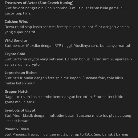
Treasures of Aztec (Slot Cewek Kuning)
Slot favorit banget nih! Chain combo & multiplier keren bikin game ini
gacor tiap hari.
Caishen Wins
Dewa rejeki siap kasih scatter, free spin, dan jackpot. Slot dengan vibe hoki
yang super positif!
Wild Bandito
Slot pencuri Meksiko dengan RTP tinggi. Musiknya seru, bonusnya mantul!
Crypto Gold
Slot bertema crypto yang kekinian. Dapetin bonus instan sambil ngerasain
sensasi dunia crypto.
Leprechaun Riches
Slot peri Irlandia dengan free spin melimpah. Suasana fairy tale bikin
makin betah main.
Dragon Hatch
Naga lucu siap kasih combo kemenangan beruntun. Fitur collect bikin
game makin seru.
Symbols of Egypt
Slot Mesir klasik dengan multiplier besar. Suasana misterius plus peluang
jackpot besar!
Phoenix Rises
Slot Phoenix, free spin dengan multiplier up to 150x. Siap bangkit bareng