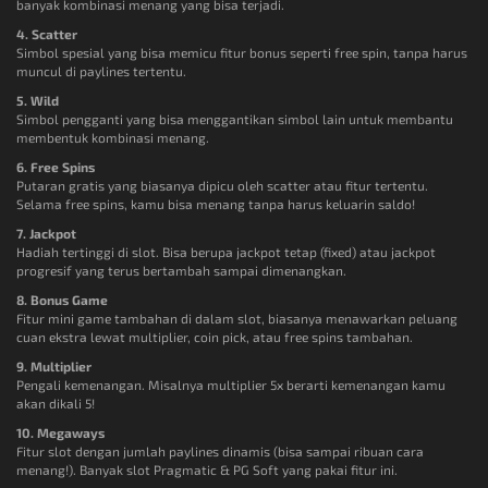
banyak kombinasi menang yang bisa terjadi.
4. Scatter
Simbol spesial yang bisa memicu fitur bonus seperti free spin, tanpa harus
muncul di paylines tertentu.
5. Wild
Simbol pengganti yang bisa menggantikan simbol lain untuk membantu
membentuk kombinasi menang.
6. Free Spins
Putaran gratis yang biasanya dipicu oleh scatter atau fitur tertentu.
Selama free spins, kamu bisa menang tanpa harus keluarin saldo!
7. Jackpot
Hadiah tertinggi di slot. Bisa berupa jackpot tetap (fixed) atau jackpot
progresif yang terus bertambah sampai dimenangkan.
8. Bonus Game
Fitur mini game tambahan di dalam slot, biasanya menawarkan peluang
cuan ekstra lewat multiplier, coin pick, atau free spins tambahan.
9. Multiplier
Pengali kemenangan. Misalnya multiplier 5x berarti kemenangan kamu
akan dikali 5!
10. Megaways
Fitur slot dengan jumlah paylines dinamis (bisa sampai ribuan cara
menang!). Banyak slot Pragmatic & PG Soft yang pakai fitur ini.