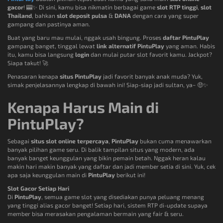
gacor
! 🎰✨ Di sini, kamu bisa nikmatin berbagai game
slot RTP tinggi
,
slot
Thailand
, bahkan
slot deposit pulsa
&
DANA
dengan cara yang super
gampang dan pastinya aman.
Buat yang baru mau mulai, nggak usah bingung. Proses
daftar PintuPlay
gampang banget, tinggal lewat
link alternatif PintuPlay
yang aman. Habis
itu, kamu bisa langsung
login
dan mulai putar slot favorit kamu. Jackpot?
Siapa takut! 🚀
Penasaran kenapa
situs PintuPlay
jadi favorit banyak anak muda? Yuk,
simak penjelasannya lengkap di bawah ini! Siap-siap jadi sultan, ya~ 🤑✨
Kenapa Harus Main di
PintuPlay?
Sebagai
situs slot online terpercaya
,
PintuPlay
bukan cuma menawarkan
banyak pilihan game seru. Di balik tampilan situs yang modern, ada
banyak banget keunggulan yang bikin pemain betah. Nggak heran kalau
makin hari makin banyak yang daftar dan jadi member setia di sini. Yuk, cek
apa saja keunggulan main di
PintuPlay
berikut ini!
Slot Gacor Setiap Hari
Di
PintuPlay
, semua game slot yang disediakan punya peluang menang
yang tinggi alias gacor banget! Setiap hari, sistem RTP di-update supaya
member bisa merasakan pengalaman bermain yang fair & seru.