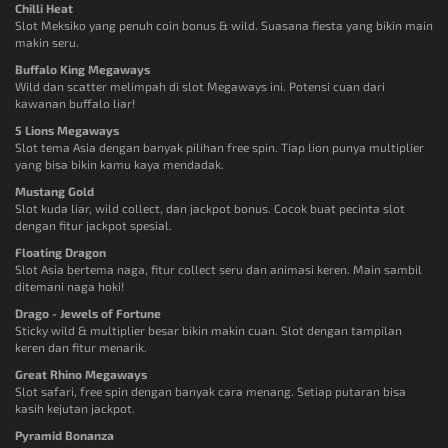
Chilli Heat
Slot Meksiko yang penuh coin bonus & wild. Suasana fiesta yang bikin main
makin seru.
Buffalo King Megaways
Wild dan scatter melimpah di slot Megaways ini. Potensi cuan dari
kawanan buffalo liar!
5 Lions Megaways
Slot tema Asia dengan banyak pilihan free spin. Tiap lion punya multiplier
yang bisa bikin kamu kaya mendadak.
Mustang Gold
Slot kuda liar, wild collect, dan jackpot bonus. Cocok buat pecinta slot
dengan fitur jackpot spesial.
Floating Dragon
Slot Asia bertema naga, fitur collect seru dan animasi keren. Main sambil
ditemani naga hoki!
Drago - Jewels of Fortune
Sticky wild & multiplier besar bikin makin cuan. Slot dengan tampilan
keren dan fitur menarik.
Great Rhino Megaways
Slot safari, free spin dengan banyak cara menang. Setiap putaran bisa
kasih kejutan jackpot.
Pyramid Bonanza