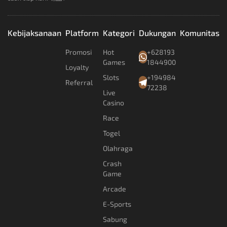
Kebijaksanaan
Platform
Kategori
Dukungan
Komunitas
Promosi
Hot
+628193
Games
1844900
Loyalty
Slots
+194984
Referral
72238
Live
Casino
Race
Togel
Olahraga
Crash
Game
Arcade
E-Sports
Sabung