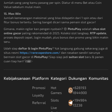
Jumlah uang yang kamu pasang per spin. Diatur di menu Bet atau Coin
Value sebelum mulai main.
15. Max Win
Jumlah kemenangan maksimal yang bisa didapetin dari 1 spin atau dari
fitur bonus tertentu. Sering banget dicari sama pemain slot gacor!
Gimana, makin ngiler kan pengen nyobain? 😍
PintuPlay
adalah
situs slot
online gacor
paling rekomended di 2025. Koleksi slot lengkap,
RTP update
,
proses deposit cepat, login mudah, plus bonus dan promo yang bikin makin
seru.
Udah siap
daftar & login PintuPlay
? Yuk langsung gabung sekarang juga di
situs resmi
https://rarevapestore.com/
dan rasakan sendiri serunya
bermain slot gacor di
PintuPlay
! Siap-siap jadi
sultan slot
baru & panen
cuan tiap hari! 🚀🎰✨
Kebijaksanaan
Platform
Kategori
Dukungan
Komunitas
Promosi
Hot
+628193
Games
1844900
Loyalty
Slots
+194984
Referral
72238
Live