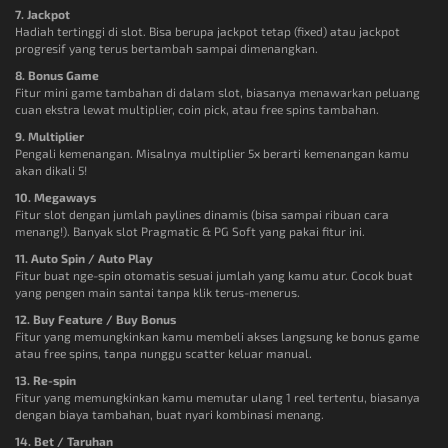
7. Jackpot
Hadiah tertinggi di slot. Bisa berupa jackpot tetap (fixed) atau jackpot
progresif yang terus bertambah sampai dimenangkan.
8. Bonus Game
Fitur mini game tambahan di dalam slot, biasanya menawarkan peluang
cuan ekstra lewat multiplier, coin pick, atau free spins tambahan.
9. Multiplier
Pengali kemenangan. Misalnya multiplier 5x berarti kemenangan kamu
akan dikali 5!
10. Megaways
Fitur slot dengan jumlah paylines dinamis (bisa sampai ribuan cara
menang!). Banyak slot Pragmatic & PG Soft yang pakai fitur ini.
11. Auto Spin / Auto Play
Fitur buat nge-spin otomatis sesuai jumlah yang kamu atur. Cocok buat
yang pengen main santai tanpa klik terus-menerus.
12. Buy Feature / Buy Bonus
Fitur yang memungkinkan kamu membeli akses langsung ke bonus game
atau free spins, tanpa nunggu scatter keluar manual.
13. Re-spin
Fitur yang memungkinkan kamu memutar ulang 1 reel tertentu, biasanya
dengan biaya tambahan, buat nyari kombinasi menang.
14. Bet / Taruhan