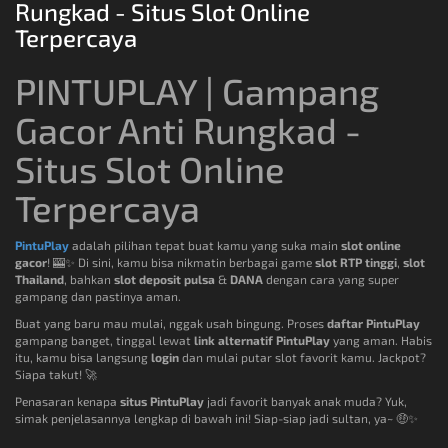
Rungkad - Situs Slot Online
Terpercaya
PINTUPLAY | Gampang
Gacor Anti Rungkad -
Situs Slot Online
Terpercaya
PintuPlay
adalah pilihan tepat buat kamu yang suka main
slot online
gacor
! 🎰✨ Di sini, kamu bisa nikmatin berbagai game
slot RTP tinggi
,
slot
Thailand
, bahkan
slot deposit pulsa
&
DANA
dengan cara yang super
gampang dan pastinya aman.
Buat yang baru mau mulai, nggak usah bingung. Proses
daftar PintuPlay
gampang banget, tinggal lewat
link alternatif PintuPlay
yang aman. Habis
itu, kamu bisa langsung
login
dan mulai putar slot favorit kamu. Jackpot?
Siapa takut! 🚀
Penasaran kenapa
situs PintuPlay
jadi favorit banyak anak muda? Yuk,
simak penjelasannya lengkap di bawah ini! Siap-siap jadi sultan, ya~ 🤑✨