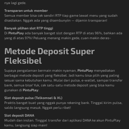
nya lagi gede.
Transparan untuk member
Semua member bisa cek sendiri RTP tiap game lewat menu yang sudah
disediakan. Nggak ada yang disembunyiin — dijamin transparan!
Banyak pilihan slot RTP tinggi
Di
PintuPlay
ada banyak banget slot dengan RTP di atas 96%, bahkan ada
yang di atas 97%! Peluang menang makin gede, cuan makin deras~
Metode Deposit Super
Fleksibel
Supaya pengalaman bermain makin nyaman,
PintuPlay
menyediakan
berbagai metode deposit yang fleksibel. Jadi kamu bisa pilih yang paling
sesuai sama kebutuhan kamu. Mulai dari pulsa, e-wallet, sampai transfer
bank, semua bisa! Yuk, cek satu-satu metode deposit yang bisa kamu
gunakan di
PintuPlay
:
Slot deposit pulsa (Telkomsel & XL)
Praktis banget buat yang nggak punya rekening bank. Tinggal kirim pulsa,
saldo langsung masuk. Nggak perlu ribet!
Slot deposit DANA
Mudah dan instan. Tinggal transfer dari aplikasi DANA ke akun PintuPlay
kamu, langsung siap main!