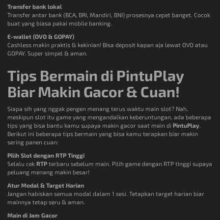
Transfer bank lokal
Transfer antar bank (BCA, BRI, Mandiri, BNI) prosesnya cepet banget. Cocok
buat yang biasa pakai mobile banking.
E-wallet (OVO & GOPAY)
Cashless makin praktis & kekinian! Bisa deposit kapan aja lewat OVO atau
GOPAY. Super simpel & aman.
Tips Bermain di PintuPlay
Biar Makin Gacor & Cuan!
Siapa sih yang nggak pengen menang terus waktu main slot? Nah,
meskipun slot itu game yang mengandalkan keberuntungan, ada beberapa
tips yang bisa bantu kamu supaya makin gacor saat main di
PintuPlay
.
Berikut ini beberapa tips bermain yang bisa kamu terapkan biar makin
sering panen cuan:
Pilih Slot dengan RTP Tinggi
Selalu cek
RTP
terbaru sebelum main. Pilih game dengan RTP tinggi supaya
peluang menang makin besar!
Atur Modal & Target Harian
Jangan habiskan semua modal dalam 1 sesi. Tetapkan target harian biar
mainnya tetap seru & aman.
Main di Jam Gacor