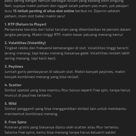
pasti sering banget nemuin berbagai istilah yang kadang bikin bingung.
Nah, supaya makin paham dan nggak salah paham pas main, yuk pelajari
dulu
15 istilah penting di situs slot online
berikut ini. Dijamin setelah
paham, main slot bakal makin seru!
1. RTP (Return to Player)
Persentase teoretis dari total taruhan yang dikembalikan ke pemain dalam
jangka panjang. Makin tinggi RTP, makin besar peluang menang kamu!
2. Volatilitas (Volatility)
Tingkat resiko dan frekuensi kemenangan di slot. Volatilitas tinggi berarti
jarang menang, tapi kalau menang biasanya gede. Volatilitas rendah lebih
sering menang, tapi kecil-kecil.
3. Paylines
Jumlah garis pembayaran di sebuah slot. Makin banyak paylines, makin
banyak kombinasi menang yang bisa terjadi.
4. Scatter
Simbol spesial yang bisa memicu fitur bonus seperti free spin, tanpa harus
muncul di paylines tertentu.
5. Wild
Simbol pengganti yang bisa menggantikan simbol lain untuk membantu
membentuk kombinasi menang.
6. Free Spins
Putaran gratis yang biasanya dipicu oleh scatter atau fitur tertentu.
Selama free spins, kamu bisa menang tanpa harus keluarin saldo!