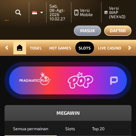
Sab,
Versi
08-Agt-
Versi
WAP
2026
Mobile
(NEX4D)
10.02.27
MASUK
DAFTAR
TOGEL
HOT GAMES
SLOTS
LIVE CASINO
RAC
MEGAWIN
Semua permainan
Slots
Top 20