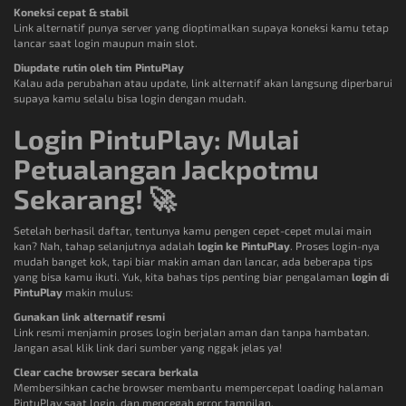
Koneksi cepat & stabil
Link alternatif punya server yang dioptimalkan supaya koneksi kamu tetap
lancar saat login maupun main slot.
Diupdate rutin oleh tim PintuPlay
Kalau ada perubahan atau update, link alternatif akan langsung diperbarui
supaya kamu selalu bisa login dengan mudah.
Login PintuPlay: Mulai
Petualangan Jackpotmu
Sekarang! 🚀
Setelah berhasil daftar, tentunya kamu pengen cepet-cepet mulai main
kan? Nah, tahap selanjutnya adalah
login ke PintuPlay
. Proses login-nya
mudah banget kok, tapi biar makin aman dan lancar, ada beberapa tips
yang bisa kamu ikuti. Yuk, kita bahas tips penting biar pengalaman
login di
PintuPlay
makin mulus:
Gunakan link alternatif resmi
Link resmi menjamin proses login berjalan aman dan tanpa hambatan.
Jangan asal klik link dari sumber yang nggak jelas ya!
Clear cache browser secara berkala
Membersihkan cache browser membantu mempercepat loading halaman
PintuPlay saat login, dan mencegah error tampilan.