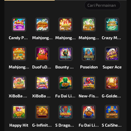
Candy Paradise 2048
Mahjong Hit +
Mahjong Hit
Mahjong Hit 2
Crazy Mahjong
Mahjong Hit 2+
DuoFuDuoCai
Bounty Loki
Poseidon
Super Ace
XiBoBa Hit
XiBoBa Hit2
Fu Dai Lian Lian-Dragon
New-Fishing Hunter
G-GoldenDrum
Happy Hit
G-InfiniteTreasure
5 Dragons(H5)
Fu Dai Lian Lian-Panda
5 CaiShen(H5)