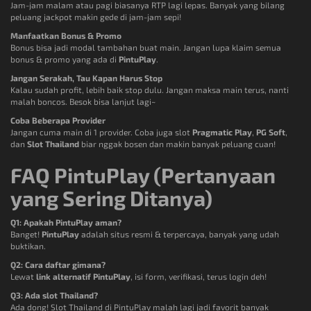
Jam-jam malam atau pagi biasanya RTP lagi lepas. Banyak yang bilang
peluang jackpot makin gede di jam-jam sepi!
Manfaatkan Bonus & Promo
Bonus bisa jadi modal tambahan buat main. Jangan lupa klaim semua
bonus & promo yang ada di
PintuPlay
.
Jangan Serakah, Tau Kapan Harus Stop
Kalau sudah profit, lebih baik stop dulu. Jangan maksa main terus, nanti
malah boncos. Besok bisa lanjut lagi~
Coba Beberapa Provider
Jangan cuma main di 1 provider. Coba juga slot
Pragmatic Play
,
PG Soft
,
dan
Slot Thailand
biar nggak bosen dan makin banyak peluang cuan!
FAQ PintuPlay (Pertanyaan
yang Sering Ditanya)
Q1: Apakah PintuPlay aman?
Banget!
PintuPlay
adalah situs resmi & terpercaya, banyak yang udah
buktikan.
Q2: Cara daftar gimana?
Lewat
link alternatif PintuPlay
, isi form, verifikasi, terus login deh!
Q3: Ada slot Thailand?
Ada dong! Slot Thailand di PintuPlay malah lagi jadi favorit banyak